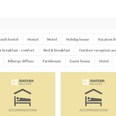
outh hostel
Hostel
Motel
Holiday house
Vacation 
& breakfast - comfort
Bed & breakfast
Outdoor reception ar
Albergo diffuso
Farmhouse
Guest house
Hotel