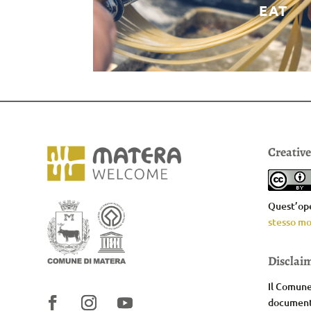
EAT
Creativ
Quest’ope
stesso mo
Disclai
Il Comune 
documenta