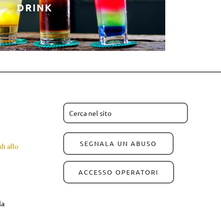
DRINK
SEGNALA UN ABUSO
i allo
ACCESSO OPERATORI
la