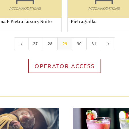
ma E Pietra Luxury Suite
Pietragialla
27
28
29
30
31
4
5
OPERATOR ACCESS