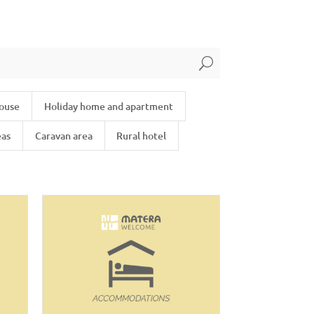
U
house
Holiday home and apartment
eas
Caravan area
Rural hotel