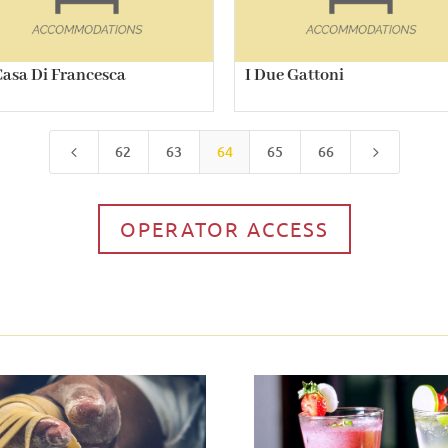
Casa Di Francesca
I Due Gattoni
62
63
64
65
66
4
5
OPERATOR ACCESS