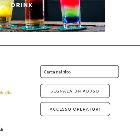
DRINK
SEGNALA UN ABUSO
i allo
ACCESSO OPERATORI
la