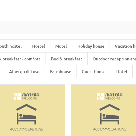
outh hostel
Hostel
Motel
Holiday house
Vacation 
& breakfast - comfort
Bed & breakfast
Outdoor reception ar
Albergo diffuso
Farmhouse
Guest house
Hotel