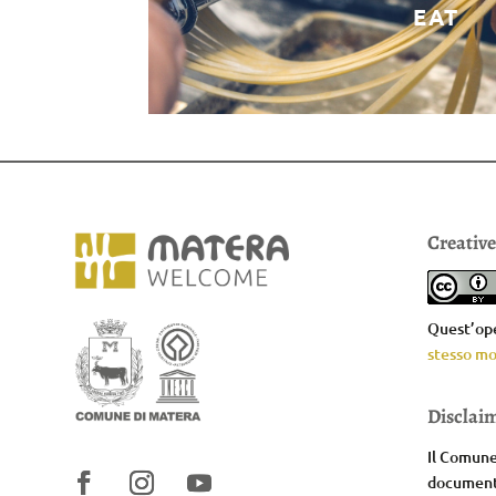
EAT
Creativ
Quest’ope
stesso mo
Disclai
Il Comune 
documenta