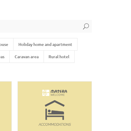
U
house
Holiday home and apartment
eas
Caravan area
Rural hotel