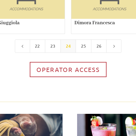
Giuggiola
Dimora Francesca
22
23
24
25
26
4
5
OPERATOR ACCESS