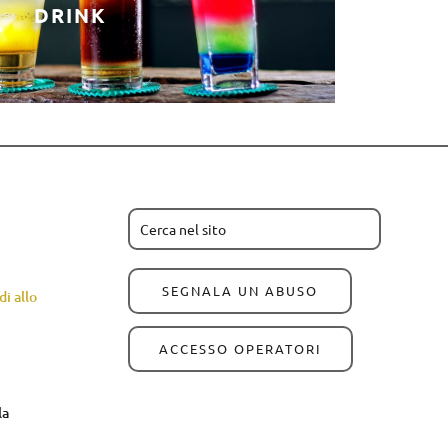
DRINK
SEGNALA UN ABUSO
i allo
ACCESSO OPERATORI
la