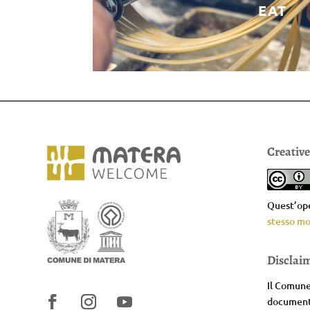
EAT
Creativ
Quest’ope
stesso mo
Disclai
Il Comune 
documenta