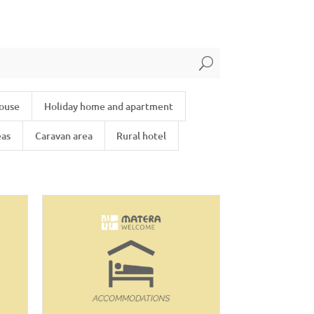
U
house
Holiday home and apartment
eas
Caravan area
Rural hotel