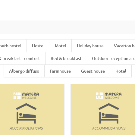
outh hostel
Hostel
Motel
Holiday house
Vacation 
& breakfast - comfort
Bed & breakfast
Outdoor reception ar
Albergo diffuso
Farmhouse
Guest house
Hotel