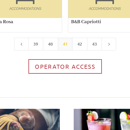
a Rosa
B&B Capriotti
39
40
41
42
43
4
5
OPERATOR ACCESS