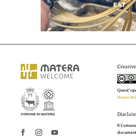
EAT
Creativ
Quest’ope
stesso mo
Disclai
Il Comune 
documenta