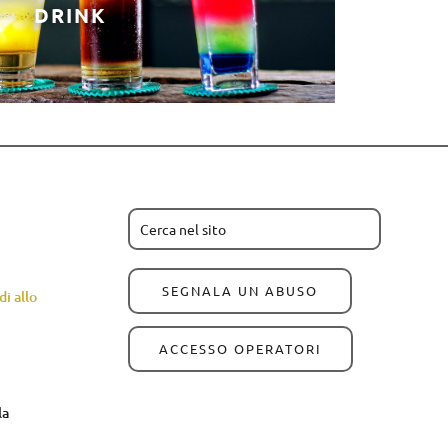
DRINK
SEGNALA UN ABUSO
i allo
ACCESSO OPERATORI
la