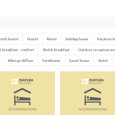
outh hostel
Hostel
Motel
Holiday house
Vacation 
& breakfast - comfort
Bed & breakfast
Outdoor reception ar
Albergo diffuso
Farmhouse
Guest house
Hotel