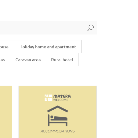
U
house
Holiday home and apartment
eas
Caravan area
Rural hotel