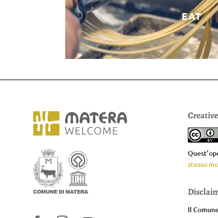
EAT
Creativ
Quest’ope
stesso mo
Disclai
Il Comune 