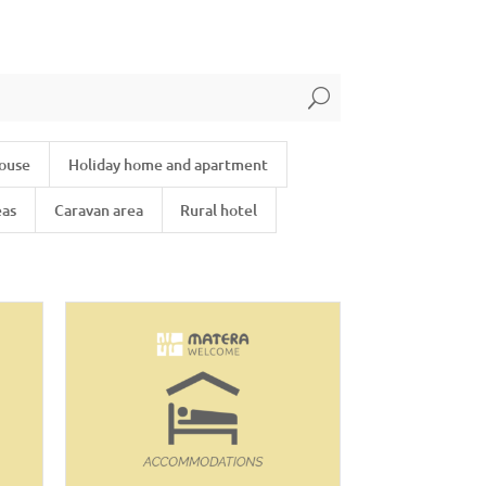
U
house
Holiday home and apartment
eas
Caravan area
Rural hotel