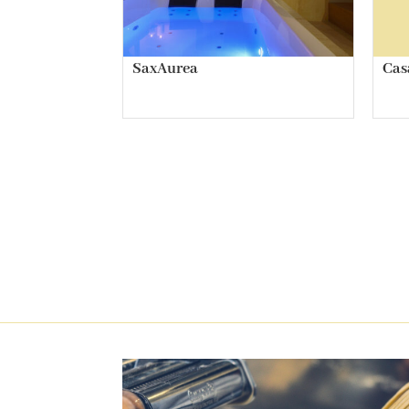
SaxAurea
Cas