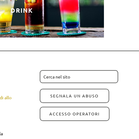
DRINK
SEGNALA UN ABUSO
i allo
ACCESSO OPERATORI
la