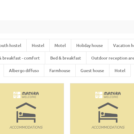
outh hostel
Hostel
Motel
Holiday house
Vacation 
& breakfast - comfort
Bed & breakfast
Outdoor reception ar
Albergo diffuso
Farmhouse
Guest house
Hotel