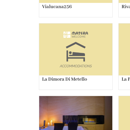
Vialucana256
Riv
La Dimora Di Metello
La 