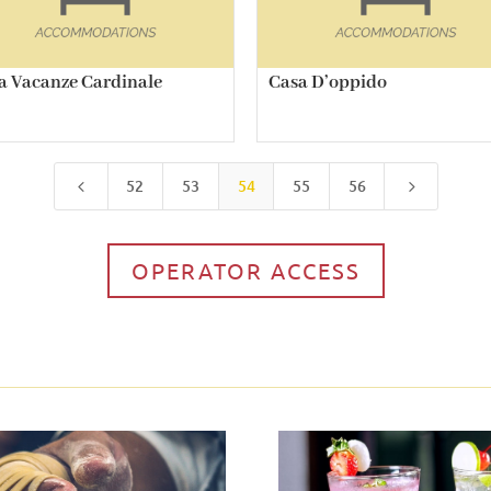
a Vacanze Cardinale
Casa D’oppido
52
53
54
55
56
4
5
OPERATOR ACCESS