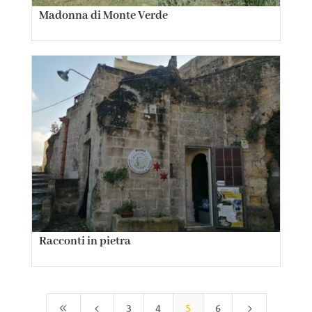
Madonna di Monte Verde
Racconti in pietra
3
4
5
6
8
4
5